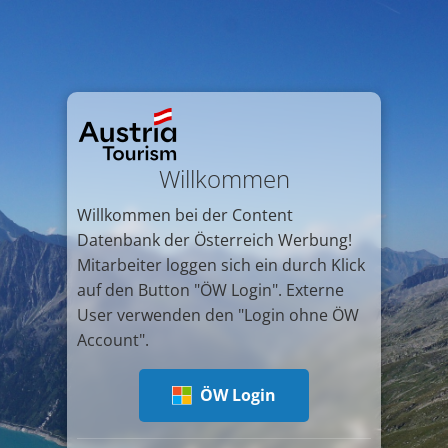
Willkommen
Willkommen bei der Content
Datenbank der Österreich Werbung!
Mitarbeiter loggen sich ein durch Klick
auf den Button "ÖW Login". Externe
User verwenden den "Login ohne ÖW
Account".
ÖW Login